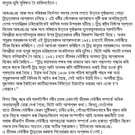
মানুহৰ ভূমি সুৰিক্ষত হৈ থাকিলহেঁতন।
আৰএছএছ আৰু সংঘ পৰিবাৰৰ নিৰ্দেশত সমগ্ৰ দেশৰ লগতে উত্তৰ পূৰ্বাঞ্চলত গোড়া
হিন্দুত্ববাদৰ আগ্ৰাসন চলিছে। এই ধৰ্মীয় মৌলবাদৰ আগ্ৰাসনে সৃষ্টি কৰা অসহিষ্ণুতাই
দেশৰ গণতান্ত্ৰিক চৰিত্ৰটোকেই কালিমা সনাৰ উপক্ৰম ঘটিছে। হিন্দু ৰাষ্ট্ৰ নিৰ্মাণৰ স্বপ্নত
বিভোৰ আৰএছএছ আৰু সংঘ পৰিবাৰে উত্তৰ পূৰ্বাঞ্চলৰ তুলনামূলকভাৱে প্ৰগতিশীল
খিলঞ্জীয়া জনগোটসমূহৰ মাজত উগ্ৰ হিন্দুত্ববাদৰ ধৰ্মীয় বিষবাষ্প বিয়পাই দিছে। অবাধ
পমুৱাৰ প্ৰব্ৰজনৰ দৰেই এই হিন্দুত্ববাদৰ আগ্ৰাসনকো ১৯৪১ চনতেই ভীমবৰ দেউৰীয়ে
তীব্ৰ বিৰোধ কৰিছিল। তেওঁ আশংকা প্ৰকাশ কৰিছিল যে হিন্দু মানুহৰ প্ৰব্ৰজনেও অসমৰ
খিলঞ্জীয়া তথা থলুৱা মানুহৰ ভৱিষ্যতক সংকটাপন্ন কৰি তুলিব। যিটো আজি সাতটা দশকৰ
পিছত ফলিয়াবলৈ গৈ আছে। ১৯৪১ চনতে ভীমবৰ দেউৰীয়ে অসমত হিন্দু আগ্ৰাসনৰ
বিৰোধ কৰি কৈছিল— “হিন্দু মহাসভাৰ পক্ষৰ পৰা ভাৰতৰ আন আন প্ৰদেশত প্ৰচাৰ কৰি
জাকে জাকে বিদেশী হিন্দু মানুহ আনি অসমৰ খালি মাটিবিলাকত ভৰাই দিয়া হওক বুলি
প্ৰস্তাৱ কৰা হৈছে। ইয়াৰ অৰ্থ হৈছে ১৯৩৮ চনৰ পহিলা জানুৱাৰী পাছৰ পৰা অহা
পমুৱাসকলৰ মাটি নিদিবৰ যি আইন কৰা হৈছে, সেই আইন উঠাই দিব। অসমীয়া হিন্দু-
মুছলমান আৰু ট্ৰাইবেল জাতীয়লোকৰ নিমিত্তে ইয়াতকৈ ভয়াৱহ আন একো হ’ব
নোৱাৰে।”
বিগত কিছু বছৰ ধৰি প্ৰগতিশীল নবীন চামৰ একাংশই ভীমবৰ দেউৰীৰ সম্পৰ্কে অধিক
অধ্যয়নমুখী হোৱা দেখা গৈছে; যিটো অতি আশাপ্ৰদ কথা। কিন্তু তেওঁলোক
যাতে ভীমবৰ দেউৰীক কেৱল তুষ্টিকৰণ, চৰ্বিত-চৰ্বন, পৌনঃপৌনিকতকাৰে বীৰ পূজন কৰি
হকে বিহকে প্ৰকাশ কৰা নিৱন্ধ/কিতাপ পত্ৰৰ সংস্পৰ্শলৈ আহি অসমৰ ৰাজনীতি তথা
সমাজ জীৱনলৈ ভীমবৰ দেউৰীয়ে আগবঢ়োৱা অৱদান সম্পৰ্কে এখন ভ্ৰান্ত পৃথিৱীত বিচৰণ
নকৰে তাৰ বিষয়েও সচেতন হোৱা অতীৱ প্ৰয়োজন। ইতিমধ্যে আৰএছএছ-
এ ভীমবৰ দেউৰীক হিন্দুত্বৰ বৰমালা পিন্ধোৱাৰ বাবে অগ্ৰসৰ হ’লেই।