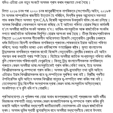
যদিও এতিয়া এক নতুন সংকটে অসমক গ্ৰাস কৰাৰ প্ৰৱণতা দেখা গৈছে।
বিগত ২০১৬ চনৰ পৰা ২০২০ চনৰ জানুৱাৰীলৈকে নাগৰিকত্ব (সংশোধনী) আইন, ২০১৯ক
লৈ অসমৰ সাম্প্ৰতিক ৰাজনীতি উত্তাল হৈ পৰিছিল, দিল্লীৰ কৃষক আন্দোলনে সফলতা
লাভ কৰাৰ পিছত অসমত পুনৰ CAA বিৰোধী আন্দোলনৰ উকমুকনি ঘটাৰ যো-জা চলিছে।
অসমৰ খিলঞ্জীয়া লোকসকলে আশংকা কৰিছে যে ই আইনত পৰিণত হোৱাৰ পিছত কাৰ্যকৰী
হ’লে অসমীয়া জাতিৰ সংকট আৰম্ভ হ’ব। ভাষিক-সাংস্কৃতিক আৰু ৰাজনৈতিক সংকটৰ
লগতে ৰাজনৈতিক অধিকাৰৰ বিলুপ্তি হোৱাৰ আশংকা কৰা হৈছে। তীব্ৰ বিৰোধ/প্ৰতিবাদৰ
পিছতো ২০১৯ৰ সংদসৰ শীতকালীন অধিবেশনত বিজেপি নেতৃত্বাধীন কেন্দ্ৰীয় চৰকাৰে
ধৰ্মৰ ভিত্তিত বিদেশী নাগৰিকক নাগৰিকত্ব প্ৰদানৰ পোষকতাৰে ইয়াক আইনত পৰিণত
কৰিলে; অথচ স্বাধীন ভাৰত এখন ধৰ্মনিৰপেক্ষ গণতান্ত্ৰিক ৰাষ্ট্ৰ। মূলত বাংলাদেশৰ
হিন্দুসকলক নাগৰিকত্ব প্ৰদানৰ বাবেই বিজেপি নেতৃত্বাধীন কেন্দ্ৰীয় চৰকাৰে এই আইন
প্ৰণয়ন কৰা কথাটো প্ৰায় স্পষ্ট হৈছে। যিটোৱে অসমীয়া জাতিক সংখ্যালঘুত পৰিণত কৰিব
বুলি লোকগণনাৰ পৰিসাংখ্যাই দেখুৱাইছে। কিন্তু হিন্দু বাংলাদেশীসকলক নাগৰিকত্ব
প্ৰদানে কেৱল অসমীয়া ভাষা-সংস্কৃতিকেই গ্ৰাস কৰিব নেকি? নকৰে, ইয়ে অসমৰ
খিলঞ্জীয়াসকলৰ ভূ-সম্পদকো গ্ৰাস কৰিব। অসমৰ ভূমি-বন্দোবস্তি তথা ভূমি আইনে
এতিয়াও ইয়াৰ খিলঞ্জীয়াসকলৰ বাবে ভূ-সম্পত্তিক সুৰক্ষিত কৰা নাই। ব্ৰিটিছ প্ৰণীত
ঔপনিৱেশিক ভূমি আইনে অসমৰ খিলঞ্জীয়া মানুহৰ ভূ-সম্পত্তি ৰক্ষা কৰিব পৰা নাই।
তেনেস্থলত হিন্দু বিদেশীক সংস্থাপনৰ দ্বাৰা কেৱল ভাষা-সংস্কৃতিৰ অস্তিত্বৰহে
সংকটাপন্ন হ’ব বুলি ধৰি ল’ব নোৱাৰি।
প্ৰণিধানযোগ্য যে পূৰ্ববঙ্গৰ পৰা হোৱা অবাধ জনপ্ৰব্ৰজনে(সেই প্ৰব্ৰজনক আমি ধৰ্মীয়
বিভাজনৰ পক্ষপাতী নহয়) অসমৰ কেৱল জনজাতিসকলৰ ভূ-সম্পদকে গ্ৰাস কৰিব বুলি
ভবাটো আছিল অসমীয়া মধ্যশ্ৰেণী জাতীয়তাবাদী নেতাসকলৰ এটা ডাঙৰ ৰাজনৈতিক
ভ্ৰম। অসমৰ ভূমিৰ স্থায়ী বন্দোৱস্তিৰ বাবে অসমীয়া মধ্যশ্ৰেণীয়ে কোনো উৎসাহ