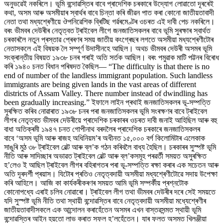
অনুভৱেই নকৰিলে। ভূমি বন্দোৱস্তিৰ বাবে প্ৰাদেশিক চৰকাৰে উদ্যোগ লোৱাতো দূৰৰেই
কথা, অসম আৰু অসমীয়াৰ স্বাৰ্থৰ বাবে চিন্তা কৰি জীৱন পাত কৰা কোনো জাতীয়তাবাদী
নেতা তথা মধ্যশ্ৰেণীয়ে ঔপনিৱেশিক ব্ৰিটিছ গৰ্ৱৰমেণ্টৰ ওচৰত এই দাবী পেচ নকৰিলে।
বৰং ভীমবৰ দেউৰীৰ নেতৃত্বত ট্ৰাইবেল লীগে জনজাতিসকলৰ বাবে ভূমি সুৰক্ষাৰ স্বাৰ্থত
চৰকাৰলৈ নতুন প্ৰস্তাৱ প্ৰেৰণৰ সময় জাতীয় কংগ্ৰেছৰ লগতে অসমীয়া মধ্যশ্ৰেণীটোৰ
নেতাসকলে এই বিষয়ক লৈ সম্পূৰ্ণ উদাসীনহে আছিল। অথচ ভীমবৰ দেউৰী অসমৰ ভূমি
সংক্ৰান্তীয় বিষয়ত ১৯৩৮ চনৰ পৰাই অতি সৰ্তক আছিল। বৰং পমুৱাক মাটি পট্টনৰ বিৰোধ
কৰি ১৯৪০ চনত বিধান পৰিষদত কৈছিল— “The difficulty is that there is no
end of number of the landless immigrant population. Such landless
immigrants are being given lands in the vast areas of different
districts of Assam Valley. There number instead of dwindling has
been gradually increasing.” ইফালে লাইন প্ৰথাই জনজাতিসকলৰ ভূ-সম্পত্তি
সুৰক্ষিত কৰিব নোৱাৰাত ১৯৩৮ চনৰ পৰা জনজাতিসকলৰ ভূমি সংৰক্ষণৰ বাবে ট্ৰাইবেল
লীগৰ নেতৃত্বত ভীমবৰ দেউৰীয়ে প্ৰাদেশিক চৰকাৰৰ ওচৰত দাবী জনাই আহিছিল আৰু বহু
বাধা অতিক্ৰমী ১৯৪৭ চনত গোপীনাথ বৰদলৈৰ প্ৰাদেশিক চৰকাৰে জনজাতিসকলৰ
বাবে ‘অসম ভূমি আৰু ৰাজহ অধিনিয়ম’ৰ অধীনত ১৫,০০০ বৰ্গ কিলোমিটাৰ এলেকাক
সাঙুৰি মুঠ ৩৮ ট্ৰাইবেল বেল্ট আৰু ব্ল’ক গঠন কৰিবলৈ বাধ্য হৈছিল। চৰকাৰৰ সুস্পষ্ট ভূমি
নীতি আৰু সাদিচ্ছাৰ অভাৱত ট্ৰাইবেল বেল্ট আৰু ব্ল’কসমূহ পৰৱৰ্তী সময়ত অসুৰক্ষিত
হ’লেও ই আছিল ট্ৰাইবেল লীগৰ বহিৰাগতৰ পৰা ভূ-সম্পত্তি ৰক্ষা কৰাৰ এক সচেতন আৰু
অতি দূৰদৰ্শী প্ৰয়াস। যিটোৰ প্ৰতিও নেতৃত্বদায়ী অসমীয়া মধ্যশ্ৰেণীটোৱে সদায় উপেক্ষা
কৰি আহিলে। আজি কা কাৰ্যকৰীকৰণৰ সময়ত আমি ভূমি সম্পৰ্কীয় প্ৰশ্নটোক
কোনোপধ্যে এৰাই চলিব নোৱাৰো। ট্ৰাইবেল লীগ তথা ভীমবৰ দেউৰীৰ দৰে সেই সময়তে
যদি সুস্পষ্ট ভূমি নীতি তথা স্থায়ী বন্দোৱস্তিৰ বাবে নেতৃত্বদায়ী অসমীয়া মধ্যেশ্ৰেণীৰ
জাতীয়তাবাদীসকলে এক আন্দোলন কৰাহেঁতেন অসমৰ এখন বাস্তৱসন্মত স্থায়ী ভূমি
বন্দোৱস্তিৰ আইন হয়তো লাভ কৰাত সফল হ’লহেঁতেন। যাৰ ফলত অসমত খিলঞ্জীয়া