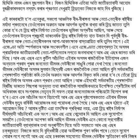
ছিদ্দিকি নামৰ এজন মুছলমান বীৰ। যিজন ছিদ্দিকিক এতিয়া অতি জাতীয়তাবাদী আহোম
বুৰঞ্জীকাৰসকলে নস্যাৎ কৰাৰ প্ৰৱণতা দেখুৱাই হিন্দুত্বত নিজকে জাহ দিব খুজিছে।
এই কাৰবাৰটো হ’ল এনেকুৱা, সকলো আঞ্চলিক বীৰ-বীৰাঙ্গনা আৰু নেতা-নেত্ৰীক ৰাষ্ট্ৰীয়
মৰ্যাদা প্ৰদানেৰে তেওঁলোকৰ অৱদান আৰু আদৰ্শক ভুলকৈ বাখ্যা কৰি হিন্দু জাতত তুলি
কোৱা হ’ব যে হিন্দু ৰাষ্ট্ৰ নিৰ্মাণত তেওঁলোকৰ ভূমিকা অগ্ৰণীয় আছিল, আৰু সেয়ে
তেওঁলোকৰ উত্তৰ প্ৰজন্মই ভাৰতবৰ্ষক হিন্দু ৰাষ্ট্ৰ নিৰ্মাণত হাত উজান দি পূৰ্বসূৰী বীৰ-
বীৰাঙ্গনা আৰু নেতা-নেত্ৰীসকলৰ আশা-আকাংক্ষাক বাস্তৱায়িত কৰি তুলিব লাগে।এই
এজেণ্ডা অতি স্পৰ্শকাতৰ আৰু সংবেদনশীল।এনে এজেণ্ডাত মোহগ্ৰস্ত হৈ অসমৰ
প্ৰায়বিলাক জাতীয়তাবাদী নেতা-পালিনেতাৰ লগতে জনসাধাৰণে আৰ এছ এছৰ জালত ভৰি
দিছে।আৰ এছ এছৰ এনে কুটিল আঁচনিত এইবাৰ অসমৰ ৰাজনৈতিক ইতিহাসৰ এজন
অন্যতম প্ৰবাদ পুৰুষ জননেতা ভীমবৰ দেউৰীকো সাঙুৰি লোৱা দেখা গৈছে।জননেতা
ভীমবৰ দেউৰীকো অসমৰ মু্লমান বিদ্বেষী এজন ৰাজনৈতিক নেতা আছিল বুলি সৰ্বভাৰতীয়
প্ৰেক্ষাপটত প্ৰতিষ্ঠা কৰি তেওঁৰ অৱদান আৰু আদৰ্শক বিকৃত কৰি কোৱা হ’ব যে তেঁৱো হিন্দু
ৰাষ্ট্ৰ নিৰ্মাণৰ অসমৰ এজন প্ৰধান নেতা আছিল।আৰু এইদৰেই সৰ্বভাৰতীয় প্ৰেক্ষাপটত
ব্ৰিটিছ ভাৰতত পিছপৰা অনুন্নত তথা ৰাজনৈতিক সামাজিকভাৱে উপেক্ষিত শ্ৰেণীটোৰ নাৰ্য
অধিকাৰৰ বাবে সংগ্ৰামৰ নেতৃত্ব দি সফল হোৱা জননেতাজনৰ পৰিচয়টো বিলোপ কৰা
হ’ব।এনে এক আঁচনিৰ অংশ হিচাপেই আৰ এছ এছৰ পৃষ্ঠপোষকতাত এইবাৰ ভীমবৰ
দেউৰীৰ মৃত্যু বাৰ্ষিকী আয়োজনৰ মহা পয়োভৰা দেখা গৈছে।আৰ এছ এছৰ হঠাতে এই
আয়োজন কিয় ? আমাৰ দৃষ্টিত এয়া তাৎক্ষিক প্ৰক্ৰিয়া নহয়, এয়া হিন্দু ৰাষ্ট্ৰ নিৰ্মাণৰ
দীৰ্ঘম্যাদী আঁচনিৰেই এক অংশ।আৰ এছ এছে বোন্দাোৰ দি আছিল এক সুযোগলৈ
সময়লৈ।তেওঁলোকে অপেক্ষা কৰি আছিল ভীমবৰ দেউৰীৰ এনে কোনো স্বগোষ্ঠীয়
জাতীয়তাবাদী ব্যাখ্যাকাৰ তথা অনুৰাগীলৈ যিয়ে অতি সহজতে আৰ এছ এছৰ
চক্ৰব্যুহত নিজকে জাহ দি বুদ্ধিজীৱী হোৱা অভীপ্সাক পূৰণ কৰিব পাৰে।তেনে সুযোগ
পোৱাৰ লগে লগেই আৰ এছ এছে চৰকাৰৰ সহযোগত ভীমবৰ দেউৰীক স্মৃতিচাৰণ কৰি নিজৰ