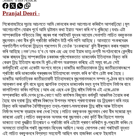
Pranjal Deori -
শিৰোনামটোৱে সূচায় আচলতে আমি কোনবোৰ কথা আলোচনা কৰিবলৈ আগবাঢ়িছো।মূল
আলোচনালৈ যোৱাৰ পূৰ্বে আমি দুটামান কথা ইয়াত স্মৰণ কৰি ল’ব খুজিছো।যথাঃ এটা
সাম্প্ৰদায়িক শক্তিয়ে কিছু বছৰৰ পৰা শৰাইঘাট যুদ্ধৰ আহোম সেনাপতি লাচিত বৰফুকনক
মুছলমান খেদা বীৰ বুলি প্ৰতিষ্ঠা কৰিবলৈ উঠি পৰি লাগি আহিছে। আনহাতে শংকৰদেৱৰ
প্ৰগতিশীল দৰ্শনকো হিন্দুত্ব প্ৰলেপন দি তেওঁক ‘চংকৰদেৱ’ বুলি বীৰপূজন কৰাৰ প্ৰয়াস
কৰি আহিছে।নক’লেও হ’ব যে আৰ এছ এছ তথা ইয়াৰ ভাতৃ-ভগ্নী সংগঠনবোৰে কেন্দ্ৰীয়
আৰু ৰাজ্যৰ হিন্দু সাম্প্ৰদায়িক চৰকাৰৰ পৃষ্ঠপোষকতাত ভাৰতবৰ্ষৰ ইতিহাসক বিকৃত কৰি
কেৱল হিন্দু ইতিহাস ৰচনাৰ যি কুট-কৌশল অৱলম্বন কৰিছে এই সমূহ কাণ্ড সেই
কৰ্মসূচীৰেই একো একোটা অংশহে মাত্ৰ।ভাৰতীয় জাতীয়তাবাদক হিন্দু জাতীয়তাবাদৰূপে
প্ৰতিষ্ঠা কৰি ভাৰতবৰ্ষৰ প্ৰব্ৰজনৰ ইতিহাসকো নস্যাৎ কৰি ক’বলৈ চেষ্টা কৰা হৈছে।
ভাৰতীয় আৰ্যতাত্বিক জাতীয়তাবাদী ইতিহাসকাৰে মুছলমানসকলে সম্পদ লুণ্ঠনৰ বাবে ভাৰত
আক্ৰমণ কৰা বুলি বাৰে ভুচহু কাল্পনিক তথ্যৰে ভাৰতবৰ্ষৰ মধ্য যুগৰ ইতিহাস নিৰ্মাণৰ বাবে
কালাতিপাত কৰিব লাগিছে।আৰ এছ এছৰ এক হিন্দু ৰাষ্ট্ৰ নিৰ্মাণৰ এই এজেণ্ডাক
সম্প্ৰসাৰিত কৰি দেশৰ চুকে-কোণে অতি কাৰ্যক্ষম কিছুমান কৰ্মসূচী আঞ্চলিক তৈয়াৰ কৰা
হৈছে যাৰ দ্বাৰা হিন্দু ৰাষ্ট্ৰৰ বিৰুদ্ধে উপলব্ধ সাক্ষ্য প্ৰমাণবোৰক হয় হিন্দুৰকণ কৰি নহয়
বিকৃত কৰি আঞ্চলিক বৈশিষ্ট্যযুক্ত তথ্য-প্ৰমাণ-সমলবোৰক হিন্দু ৰাষ্ট্ৰ আৰু ইতিহাস
নিৰ্মাণৰ সপক্ষে ব্যৱহাৰ কৰা দেখা গৈছে।লাচিত বৰফুকনক মুছলমান খেদা বীৰ সজোৱা মূল
কাৰকো এয়াই।লাচিত বৰফুকনক অসমৰ পৰা মুছলমান খেদা কৃৰ্তি বীৰ হিচাপে সমগ্ৰ
ভাৰতত তথা বুৰঞ্জীত চিত্ৰায়ণ ও প্ৰতিষ্ঠা কৰি এইটো প্ৰমাণ কৰিবলৈ কু-প্ৰচেষ্টা কৰিব যে
অসমতো তাহানিৰ পৰাই মুছলমান বিদ্বেষ আছিল।অথচ মোগলক খেদা শৰাইঘাট যুদ্ধত
এই লাচিত বৰফুকনৰে বিশ্বস্ত সহযোগী আছিল বাঘ হাজৰিকা ওৰফে ইছমাইল