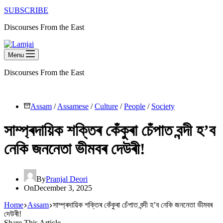
SUBSCRIBE
Discourses From the East
Menu
Discourses From the East
Assam
/
Assamese
/
Culture
/
People
/
Society
সাম্প্ৰদায়িক শক্তিৰ কেঁকুৰা চেঁপাত বন্দী হ’ব
নেকি জননেতা ভীমবৰ দেউৰী!
By
Pranjal Deori
On
December 3, 2025
Home
Assam
সাম্প্ৰদায়িক শক্তিৰ কেঁকুৰা চেঁপাত বন্দী হ’ব নেকি জননেতা ভীমবৰ
দেউৰী!
Share This Article