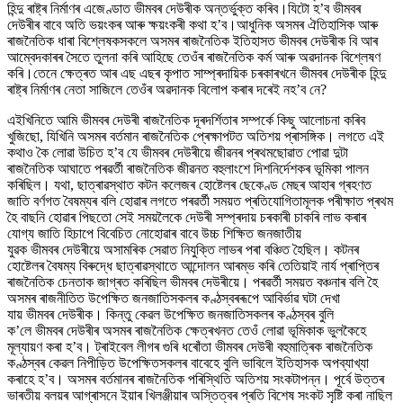
হিন্দু ৰাষ্ট্ৰ নিৰ্মাণৰ এজেণ্ডাত ভীমবৰ দেউৰীক অন্তৰ্ভুক্ত কৰিব।যিটো হ’ব ভীমবৰ
দেউৰীৰ বাবে অতি ভয়ংকৰ আৰু ক্ষয়ংকৰী কথা হ’ব।আধুনিক অসমৰ ঐতিহাসিক আৰু
ৰাজনৈতিক ধাৰা বিশ্লেষকসকলে অসমৰ ৰাজনৈতিক ইতিহাসত ভীমবৰ দেউৰীক বি আৰ
আম্বেদকাৰৰ সৈতে তুলনা কৰি আহিছে তেওঁৰ ৰাজনৈতিক কৰ্ম আৰু অৱদানক বিশ্লেষণ
কৰি।তেনে ক্ষেত্ৰত আৰ এছ এছৰ কৃপাত সাম্প্ৰদায়িক চৰকাৰখনে ভীমবৰ দেউৰীক হিন্দু
ৰাষ্ট্ৰ নিৰ্মাণৰ নেতা সাজিলে তেওঁৰ অৱদানক বিলোপ কৰাৰ দৰেই নহ’ব নে?
এইখিনিতে আমি ভীমবৰ দেউৰী ৰাজনৈতিক দূৰদৰ্শিতাৰ সম্পৰ্কে কিছু আলোচনা কৰিব
খুজিছো, যিখিনি অসমৰ বৰ্তমান ৰাজনৈতিক প্ৰেক্ষাপটত অতিশয় প্ৰাসঙ্গিক। লগতে এই
কথাও কৈ লোৱা উচিত হ’ব যে ভীমবৰ দেউৰীয়ে জীৱনৰ প্ৰথমছোৱাত পোৱা দুটা
ৰাজনৈতিক আঘাতে পৰৱৰ্তী ৰাজনৈতিক জীৱনত বহুলাংশে দিশনিৰ্দেশকৰ ভূমিকা পালন
কৰিছিল। যথা, ছাত্ৰাৱস্থাত কটন কলেজৰ হোষ্টেলৰ ছেকেণ্ড মেছৰ আহাৰ গ্ৰহণত
জাতি বৰ্ণগত বৈষম্যৰ বলি হোৱাৰ লগতে পৰৱৰ্তী সময়ত প্ৰতিযোগিতামূলক পৰীক্ষাত প্ৰথম
হৈ বাছনি হোৱাৰ পিছতো সেই সময়লৈকে দেউৰী সম্প্ৰদায় চৰকাৰী চাকৰি লাভ কৰাৰ
যোগ্য জাতি হিচাপে বিবেচিত নোহোৱাৰ বাবে উচ্চ শিক্ষিত জনজাতীয়
যুৱক ভীমবৰ দেউৰীয়ে অসামৰিক সেৱাত নিযুক্তি লাভৰ পৰা বঞ্চিত হৈছিল। কটনৰ
হোষ্টেলৰ বৈষম্য বিৰুদ্ধে ছাত্ৰাৱস্থাতে আন্দোলন আৰম্ভ কৰি তেতিয়াই নাৰ্য প্ৰাপ্তিৰ
ৰাজনৈতিক চেনতাক জাগ্ৰত কৰিছিল ভীমবৰ দেউৰীয়ে। পৰৱৰ্তী সময়ত বঞ্চনাৰ বলি হৈ
অসমৰ ৰাজনীতিত উপেক্ষিত জনজাতিসকলৰ কণ্ঠস্বৰৰূপে আবিৰ্ভাৱ ঘটা দেখা
যায় ভীমবৰ দেউৰীক। কিন্তু কেৱল উপেক্ষিত জনজাতিসকলৰ কণ্ঠস্বৰ বুলি
ক’লে ভীমবৰ দেউৰীৰ অসমৰ ৰাজনৈতিক ক্ষেত্ৰখনত তেওঁ লোৱা ভূমিকাক ভুলকৈহে
মূল্যায়ণ কৰা হ’ব। ট্ৰাইবেল লীগৰ গুৰি ধৰোঁতা ভীমবৰ দেউৰী বহুমাত্ৰিক ৰাজনৈতিক
কণ্ঠস্বৰ কেৱল নিপীড়িত উপেক্ষিতসকলৰ বাবেহে বুলি ভাবিলে ইতিহাসক অপব্যাখ্যা
কৰাহে হ’ব। অসমৰ বৰ্তমানৰ ৰাজনৈতিক পৰিস্থিতি অতিশয় সংকটাপন্ন। পূৰ্বে উত্তৰ
ভাৰতীয় বলয়ৰ আগ্ৰাসনে ইয়াৰ খিলঞ্জীয়াৰ অস্তিত্বৰ প্ৰতি বিশেষ সংকট সৃষ্টি কৰা নাছিল