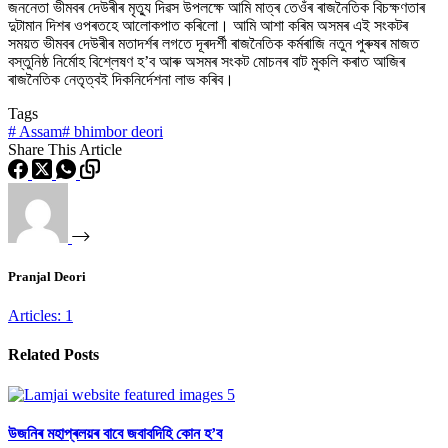
জননেতা ভীমবৰ দেউৰীৰ মৃত্যু দিৱস উপলক্ষে আমি মাত্ৰ তেওঁৰ ৰাজনৈতিক বিচক্ষণতাৰ
দুটামান দিশৰ ওপৰতহে আলোকপাত কৰিলো। আমি আশা কৰিম অসমৰ এই সংকটৰ
সময়ত ভীমবৰ দেউৰীৰ মতাদৰ্শৰ লগতে দূৰদৰ্শী ৰাজনৈতিক কৰ্মৰাজি নতুন পুৰুষৰ মাজত
বস্তুনিষ্ঠ নিৰ্মোহ বিশ্লেষণ হ’ব আৰু অসমৰ সংকট মোচনৰ বাট মুকলি কৰাত আজিৰ
ৰাজনৈতিক নেতৃত্বই দিকনিৰ্দেশনা লাভ কৰিব।
Tags
#
Assam
#
bhimbor deori
Share This Article
Pranjal Deori
Articles: 1
Related Posts
উজনিৰ মহাপ্ৰলয়ৰ বাবে জবাবদিহি কোন হ’ব